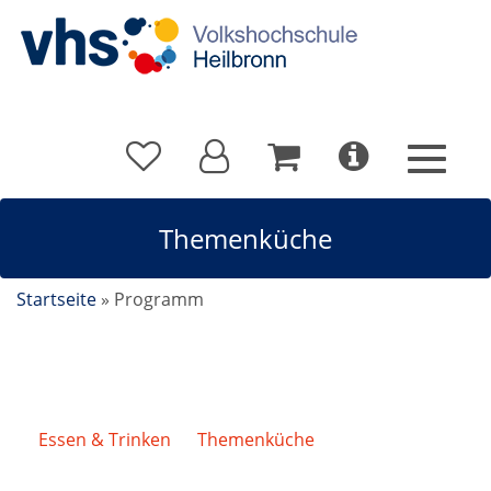
Themenküche
Startseite
»
Programm
Essen & Trinken
/
Themenküche
/
Schnelle
Rezepte für den Grillabend