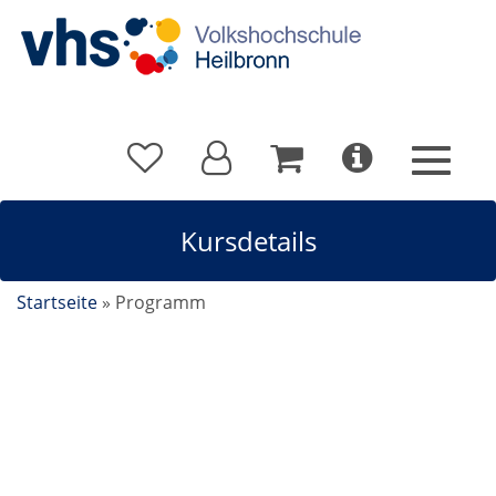
Kursdetails
Startseite
»
Programm
Fitnessmix für Sie und Ihn Stärkung von Kondition
und Muskelkraft