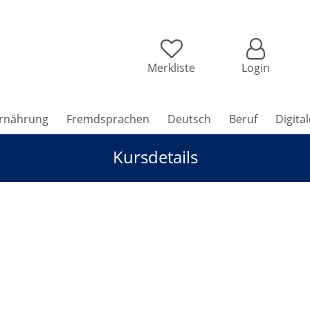
Merkliste
Login
rnährung
Fremdsprachen
Deutsch
Beruf
Digita
Kursdetails
en der Abfallwirtschaft (Sommer-vhs)