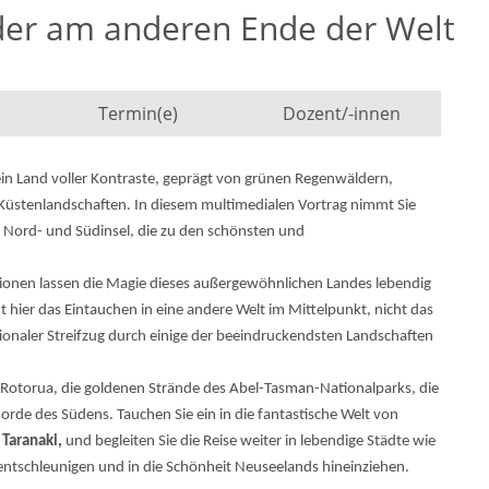
er am anderen Ende der Welt
Termin(e)
Dozent/-innen
 ein Land voller Kontraste, geprägt von grünen Regenwäldern,
 Küstenlandschaften. In diesem multimedialen Vortrag nimmt Sie
e Nord- und Südinsel, die zu den schönsten und
onen lassen die Magie dieses außergewöhnlichen Landes lebendig
t hier das Eintauchen in eine andere Welt im Mittelpunkt, nicht das
tionaler Streifzug durch einige der beeindruckendsten Landschaften
Rotorua, die goldenen Strände des Abel-Tasman-Nationalparks, die
orde des Südens. Tauchen Sie ein in die fantastische Welt von
Taranaki,
und begleiten Sie die Reise weiter in lebendige Städte wie
, entschleunigen und in die Schönheit Neuseelands hineinziehen.