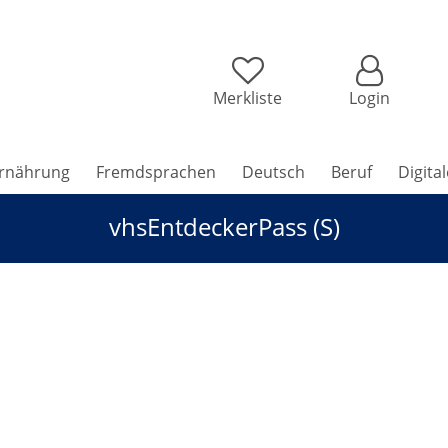
Merkliste
Login
rnährung
Fremdsprachen
Deutsch
Beruf
Digita
vhsEntdeckerPass (S)
eeland - Naturwunder am anderen Ende der Welt