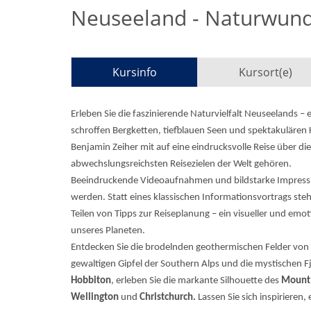
Neuseeland - Naturwund
Kursinfo
Kursort(e)
Erleben Sie die faszinierende Naturvielfalt Neuseelands –
schroffen Bergketten, tiefblauen Seen und spektakulären
Benjamin Zeiher mit auf eine eindrucksvolle Reise über di
abwechslungsreichsten Reisezielen der Welt gehören.
Beeindruckende Videoaufnahmen und bildstarke Impressi
werden. Statt eines klassischen Informationsvortrags steh
Teilen von Tipps zur Reiseplanung – ein visueller und emo
unseres Planeten.
Entdecken Sie die brodelnden geothermischen Felder von 
gewaltigen Gipfel der Southern Alps und die mystischen Fj
Hobbiton
, erleben Sie die markante Silhouette des
Mount 
Wellington
und
Christchurch.
Lassen Sie sich inspirieren