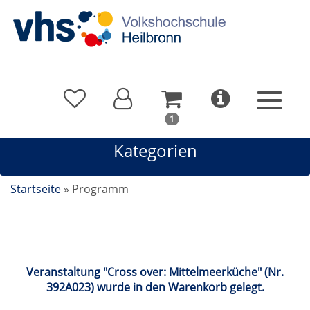
In
1
Ihrem
Kategorien
Warenkorb
befindet
sich
Startseite
»
Programm
1
Kurs
Veranstaltung "Cross over: Mittelmeerküche" (Nr.
392A023) wurde in den Warenkorb gelegt.