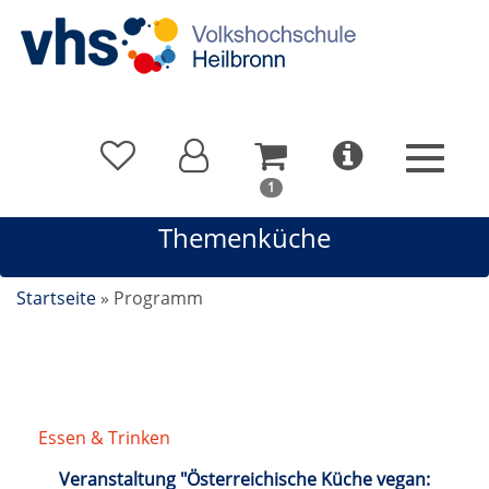
In
1
Ihrem
Themenküche
Warenkorb
befindet
sich
Startseite
»
Programm
1
Kurs
Essen & Trinken
/
Themenküche
Veranstaltung "Österreichische Küche vegan: