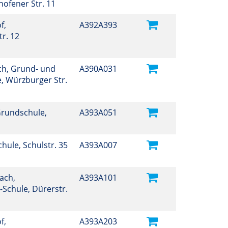
hofener Str. 11
f,
A392A393
r. 12
h, Grund- und
A390A031
, Würzburger Str.
Grundschule,
A393A051
Schule, Schulstr. 35
A393A007
ach,
A393A101
-Schule, Dürerstr.
f,
A393A203