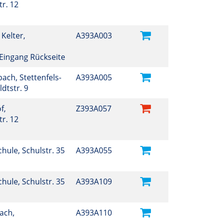
r. 12
 Kelter,
A393A003
, Eingang Rückseite
ch, Stettenfels-
A393A005
ldtstr. 9
f,
Z393A057
r. 12
Schule, Schulstr. 35
A393A055
Schule, Schulstr. 35
A393A109
ach,
A393A110