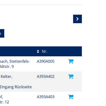
e
Nr.
ch, Stettenfels-
A390A005
ldtstr. 9
 Kelter,
A393A402
, Eingang Rückseite
f,
A393A403
r. 12