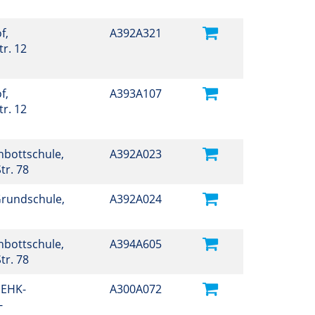
f,
A392A321
r. 12
f,
A393A107
r. 12
hbottschule,
A392A023
tr. 78
Grundschule,
A392A024
hbottschule,
A394A605
tr. 78
 EHK-
A300A072
-