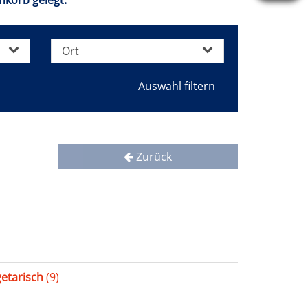
nkorb gelegt.
Ort
Zurück
etarisch
(9)