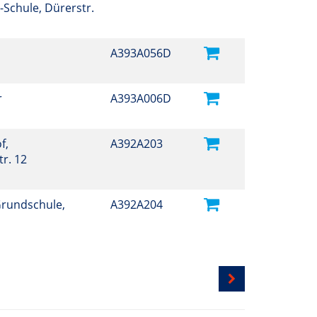
-Schule, Dürerstr.
A393A056D
r
A393A006D
f,
A392A203
r. 12
Grundschule,
A392A204