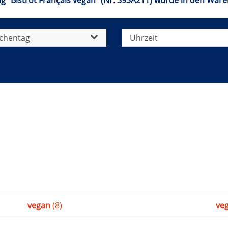
g "Bistrot Français vegan" (Nr. 393A211) wurde in den Ware
chentag
Uhrzeit
vegan
(8)
veg