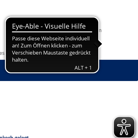
In
1
Ihrem
Information
Programm
Warenkorb
befindet
sich
les
Grundbildung
Jugendkunstschule
1
Kurs