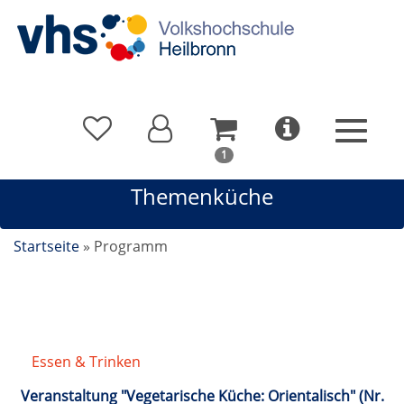
In
1
Ihrem
Themenküche
Warenkorb
befindet
sich
Startseite
»
Programm
1
Kurs
Essen & Trinken
/
Themenküche
Veranstaltung "Vegetarische Küche: Orientalisch" (Nr.