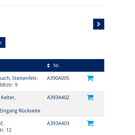
e
Nr.
ch, Stettenfels-
A390A005
ldtstr. 9
 Kelter,
A393A402
, Eingang Rückseite
f,
A393A403
r. 12