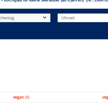
a – Kochspaß für kleine Seeräuber (ab 8 Jahren)" (Nr. 390A1
chentag
Uhrzeit
vegan
(8)
veg