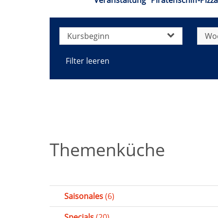
Veranstaltung "Piratenschiff-Pizz
Kursbeginn
Wo
Filter leeren
Themenküche
Saisonales
(6)
Specials
(20)