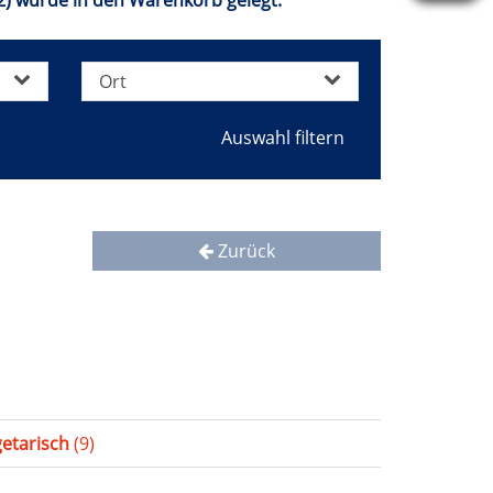
02) wurde in den Warenkorb gelegt.
Ort
Zurück
etarisch
(9)