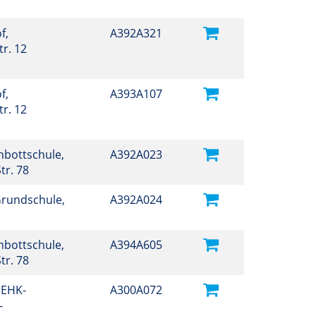
f,
A392A321
r. 12
f,
A393A107
r. 12
hbottschule,
A392A023
tr. 78
Grundschule,
A392A024
hbottschule,
A394A605
tr. 78
 EHK-
A300A072
-