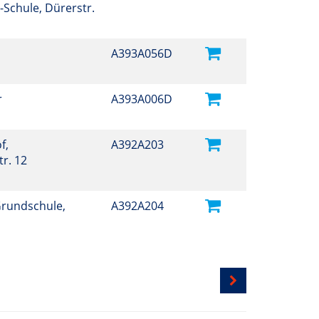
-Schule, Dürerstr.
A393A056D
r
A393A006D
f,
A392A203
r. 12
Grundschule,
A392A204