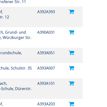
hofener Str. 11
f,
A392A393
r. 12
h, Grund- und
A390A031
, Würzburger Str.
Grundschule,
A393A051
Schule, Schulstr. 35
A393A007
ach,
A393A101
-Schule, Dürerstr.
f,
A393A203