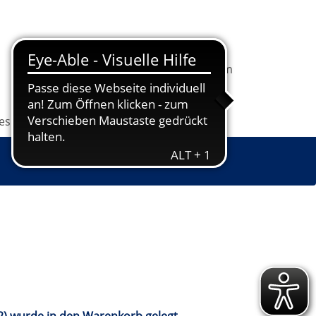
In
1
Ihrem
Information
Programm
Warenkorb
befindet
sich
les
Grundbildung
Jugendkunstschule
1
Kurs