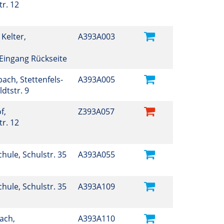
r. 12
 Kelter,
A393A003
, Eingang Rückseite
ch, Stettenfels-
A393A005
ldtstr. 9
f,
Z393A057
r. 12
Schule, Schulstr. 35
A393A055
Schule, Schulstr. 35
A393A109
ach,
A393A110