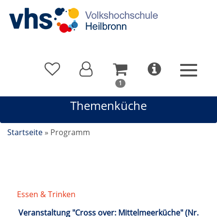
In
1
Ihrem
Themenküche
Warenkorb
befindet
sich
Startseite
»
Programm
1
Kurs
Essen & Trinken
/
Themenküche
Veranstaltung "Cross over: Mittelmeerküche" (Nr.