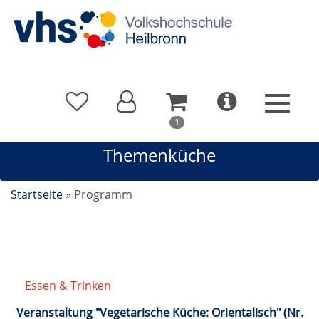
In
1
Ihrem
Themenküche
Warenkorb
befindet
sich
Startseite
»
Programm
1
Kurs
Essen & Trinken
/
Themenküche
Veranstaltung "Vegetarische Küche: Orientalisch" (Nr.