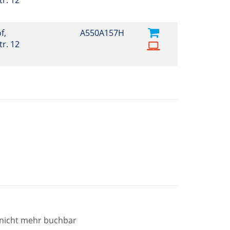
r. 12
f,
A550A157H
r. 12
t nicht mehr buchbar