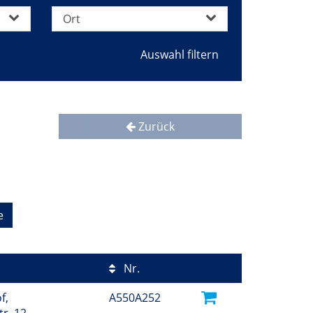
Ort
Zurück
e
Nr.
f,
A550A252