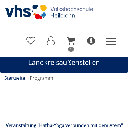
In
1
Ihrem
Landkreisaußenstellen
Warenkorb
befindet
sich
Startseite
»
Programm
1
Kurs
Landkreisaußenstellen
Veranstaltung "Hatha-Yoga verbunden mit dem Atem"