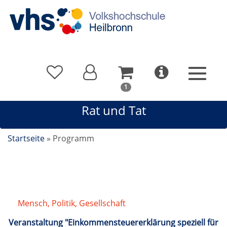
In
1
Ihrem
Rat und Tat
Warenkorb
befindet
sich
Startseite
»
Programm
1
Kurs
Mensch, Politik, Gesellschaft
/
Rat und Tat
Veranstaltung "Einkommensteuererklärung speziell für