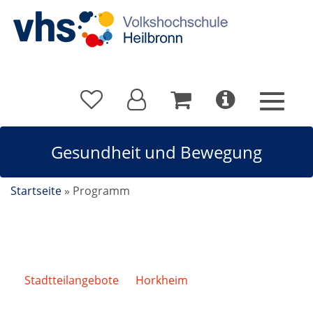
Gesundheit und Bewegung
Startseite
»
Programm
Stadtteilangebote
/
Horkheim
/
Gesundheit und
Bewegung