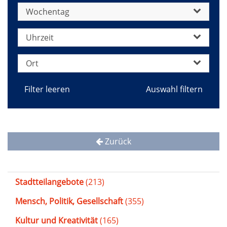
Wochentag
Uhrzeit
Ort
Filter leeren
Zurück
Stadtteilangebote
(213)
Mensch, Politik, Gesellschaft
(355)
Kultur und Kreativität
(165)