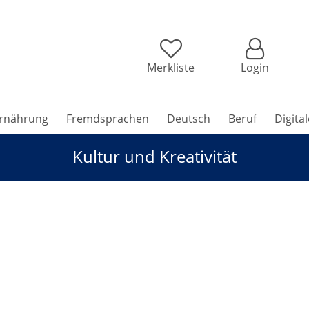
Merkliste
Login
rnährung
Fremdsprachen
Deutsch
Beruf
Digita
Kultur und Kreativität
n – Schnupperkurs: Porträt & Anatomie für Jugendliche (ab 