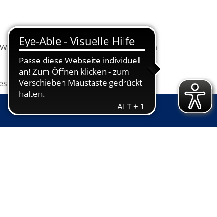
Warenkorb
Information
Programm
les
Grundbildung
Jugendkunstschule
16 Jahren) & Erwachsene