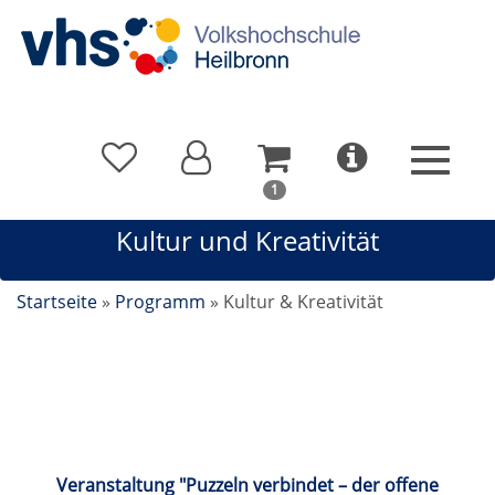
In
1
Ihrem
Kultur und Kreativität
Warenkorb
befindet
sich
Startseite
»
Programm
»
Kultur & Kreativität
1
Kurs
Kultur und Kreativität
Veranstaltung "Puzzeln verbindet – der offene