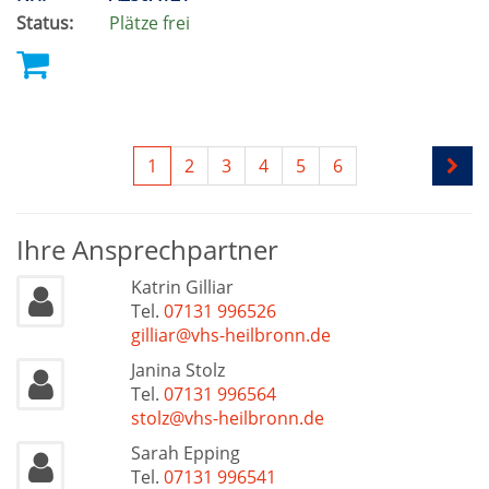
Status:
Plätze frei
1
2
3
4
5
6
Ihre Ansprechpartner
Katrin Gilliar
Tel.
07131 996526
gilliar@vhs-heilbronn.de
Janina Stolz
Tel.
07131 996564
stolz@vhs-heilbronn.de
Sarah Epping
Tel.
07131 996541