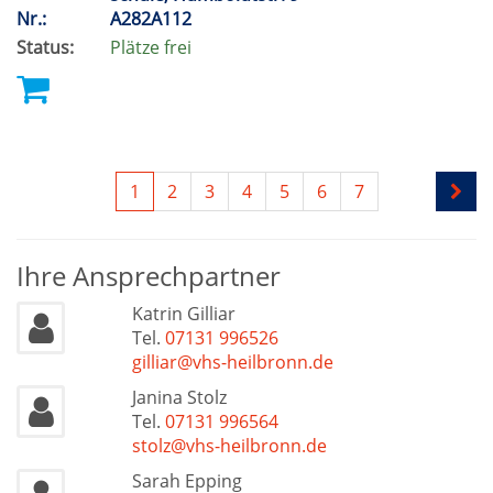
Nr.:
A282A112
Status:
Plätze frei
1
2
3
4
5
6
7
Ihre Ansprechpartner
Katrin Gilliar
Tel.
07131 996526
gilliar@vhs-heilbronn.de
Janina Stolz
Tel.
07131 996564
stolz@vhs-heilbronn.de
Sarah Epping