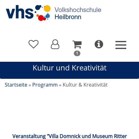
In
1
Ihrem
Kultur und Kreativität
Warenkorb
befindet
sich
Startseite
»
Programm
»
Kultur & Kreativität
1
Kurs
Kultur und Kreativität
Veranstaltung "Villa Domnick und Museum Ritter