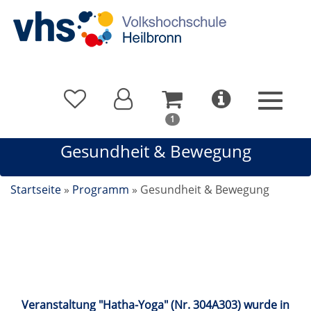
In
1
Ihrem
Gesundheit & Bewegung
Warenkorb
befindet
sich
Startseite
»
Programm
»
Gesundheit & Bewegung
1
Kurs
Gesundheit & Bewegung
Veranstaltung "Hatha-Yoga" (Nr. 304A303) wurde in