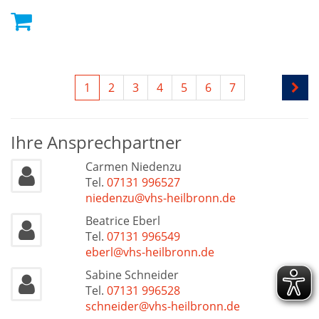
1
2
3
4
5
6
7
Ihre Ansprechpartner
Carmen Niedenzu
Tel.
07131 996527
niedenzu@vhs-heilbronn.de
Beatrice Eberl
Tel.
07131 996549
eberl@vhs-heilbronn.de
Sabine Schneider
Tel.
07131 996528
schneider@vhs-heilbronn.de