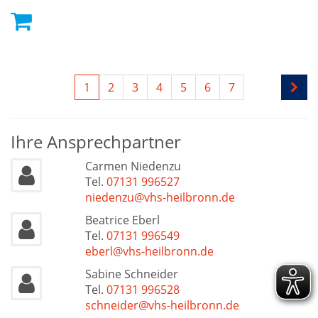
1
2
3
4
5
6
7
Ihre Ansprechpartner
Carmen Niedenzu
Tel.
07131 996527
niedenzu@vhs-heilbronn.de
Beatrice Eberl
Tel.
07131 996549
eberl@vhs-heilbronn.de
Sabine Schneider
Tel.
07131 996528
schneider@vhs-heilbronn.de