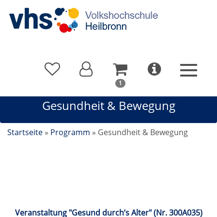
In
1
Ihrem
Gesundheit & Bewegung
Warenkorb
befindet
sich
Startseite
»
Programm
»
Gesundheit & Bewegung
1
Kurs
Gesundheit & Bewegung
Veranstaltung "Gesund durch’s Alter" (Nr. 300A035)