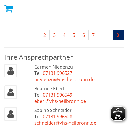
1
2
3
4
5
6
7
Ihre Ansprechpartner
Carmen Niedenzu
Tel.
07131 996527
niedenzu@vhs-heilbronn.de
Beatrice Eberl
Tel.
07131 996549
eberl@vhs-heilbronn.de
Sabine Schneider
Tel.
07131 996528
schneider@vhs-heilbronn.de