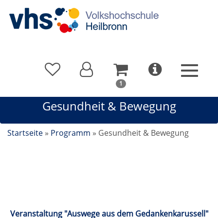
In
1
Ihrem
Gesundheit & Bewegung
Warenkorb
befindet
sich
Startseite
»
Programm
»
Gesundheit & Bewegung
1
Kurs
Gesundheit & Bewegung
Veranstaltung "Auswege aus dem Gedankenkarussell"