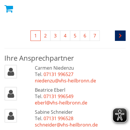
1
2
3
4
5
6
7
Ihre Ansprechpartner
Carmen Niedenzu
Tel.
07131 996527
niedenzu@vhs-heilbronn.de
Beatrice Eberl
Tel.
07131 996549
eberl@vhs-heilbronn.de
Sabine Schneider
Tel.
07131 996528
schneider@vhs-heilbronn.de