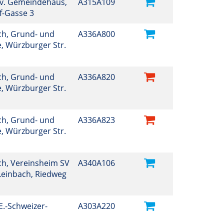
Ev. Gemeindehaus,
A315A109
f-Gasse 3
h, Grund- und
A336A800
, Würzburger Str.
h, Grund- und
A336A820
, Würzburger Str.
h, Grund- und
A336A823
, Würzburger Str.
h, Vereinsheim SV
A340A106
Leinbach, Riedweg
E.-Schweizer-
A303A220