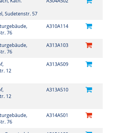
ch, Kath.
A304A502
el, Sudetenstr. 57
lturgebäude,
A310A114
tr. 76
lturgebäude,
A313A103
tr. 76
f,
A313A509
r. 12
f,
A313A510
r. 12
lturgebäude,
A314A501
tr. 76