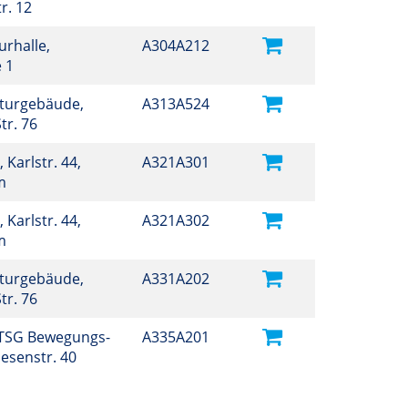
tr. 12
turhalle,
A304A212
e 1
lturgebäude,
A313A524
tr. 76
Karlstr. 44,
A321A301
um
Karlstr. 44,
A321A302
um
lturgebäude,
A331A202
tr. 76
TSG Bewegungs-
A335A201
esenstr. 40