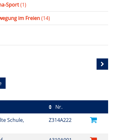
ha-Sport
(1)
wegung im Freien
(14)
e
Nr.
lte Schule,
Z314A222