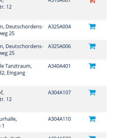
f,
A310A001
r. 12
n, Deutschordens-
A325A004
nweg 25
n, Deutschordens-
A325A006
nweg 25
ule Tanztraum,
A340A401
32, Eingang
f,
A304A107
r. 12
turhalle,
A304A110
e 1