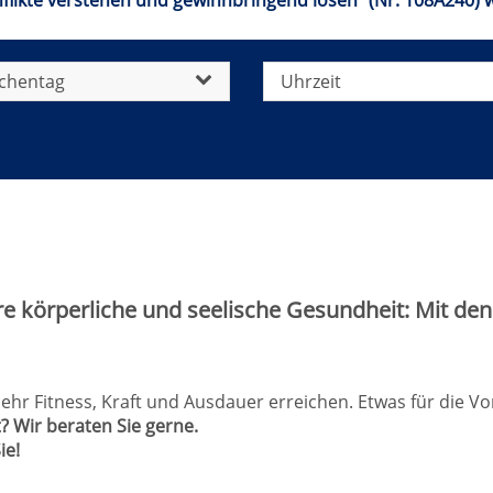
nflikte verstehen und gewinnbringend lösen" (Nr. 108A240) 
chentag
Uhrzeit
re körperliche und seelische Gesundheit: Mit de
r Fitness, Kraft und Ausdauer erreichen. Etwas für die Vor
? Wir beraten Sie gerne.
ie!