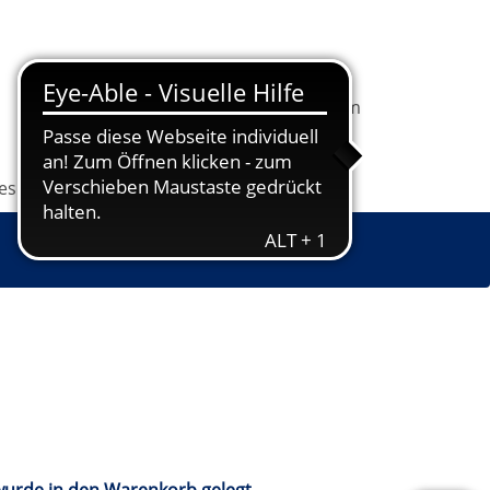
In
1
Ihrem
Information
Programm
Warenkorb
befindet
sich
les
Grundbildung
Jugendkunstschule
1
Kurs