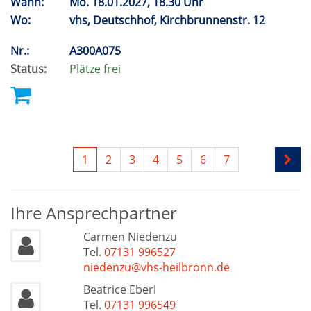
Wann:
Mo.
18.01.2027, 18.30 Uhr
Wo:
vhs, Deutschhof, Kirchbrunnenstr. 12
Nr.:
A300A075
Status:
Plätze frei
1
2
3
4
5
6
7
Ihre Ansprechpartner
Carmen Niedenzu
Tel.
07131 996527
niedenzu@vhs-heilbronn.de
Beatrice Eberl
Tel.
07131 996549