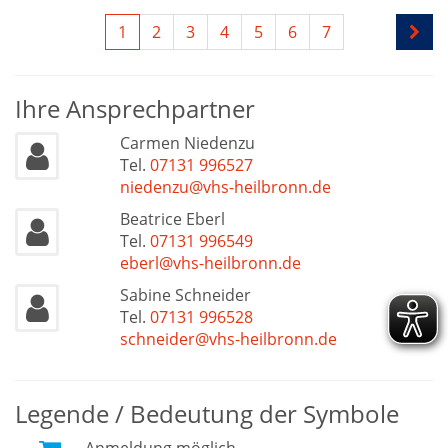
1
2
3
4
5
6
7
Ihre Ansprechpartner
Carmen Niedenzu
Tel.
07131 996527
niedenzu@vhs-heilbronn.de
Beatrice Eberl
Tel.
07131 996549
eberl@vhs-heilbronn.de
Sabine Schneider
Tel.
07131 996528
schneider@vhs-heilbronn.de
Legende / Bedeutung der Symbole