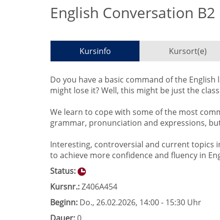
English Conversation B2
Kursinfo
Kursort(e)
Do you have a basic command of the English la
might lose it? Well, this might be just the clas
We learn to cope with some of the most comm
grammar, pronunciation and expressions, but
Interesting, controversial and current topics i
to achieve more confidence and fluency in Engli
Status:
Kursnr.:
Z406A454
Beginn:
Do.
, 26.02.2026, 14:00 - 15:30 Uhr
Dauer:
0