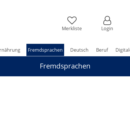
Merkliste
Login
rnährung
Fremdsprachen
Deutsch
Beruf
Digita
Fremdsprachen
ienisch, Spanisch u. Portugiesisch zum Schnuppern