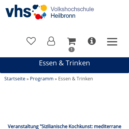
In
1
Ihrem
Essen & Trinken
Warenkorb
befindet
sich
Startseite
»
Programm
»
Essen & Trinken
1
Kurs
Essen & Trinken
Veranstaltung "Sizilianische Kochkunst: mediterrane