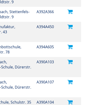
ldtstr. 9
ch, Stettenfels-
A392A366
ldtstr. 9
ufaktur,
A394A450
. 43
hbottschule,
A394A605
tr. 78
ach,
A390A103
-Schule, Dürerstr.
ach,
A390A107
-Schule, Dürerstr.
Schule, Schulstr. 35
A390A104