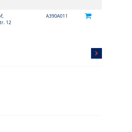
1
f,
A390A011
r. 12