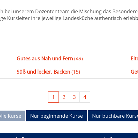
ch bei unserem Dozententeam die Mischung das Besondere 
 Kursleiter ihre jeweilige Landesküche authentisch erlebb
Gutes aus Nah und Fern
(49)
El
Süß und lecker, Backen
(15)
Ge
1
2
3
4
Alle Kurse
Nur beginnende Kurse
Nur buchbare Kurs