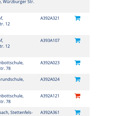
, Würzburger Str.
f,
A392A321
r. 12
f,
A393A107
r. 12
hbottschule,
A392A023
tr. 78
Grundschule,
A392A024
hbottschule,
A392A121
tr. 78
ch, Stettenfels-
A392A361