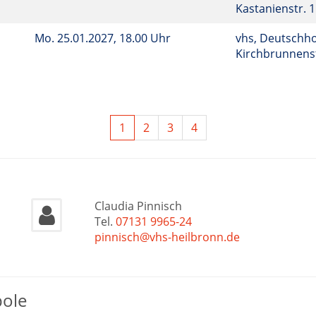
Kastanienstr. 
Mo.
25.01.2027, 18.00 Uhr
vhs, Deutschho
Kirchbrunnenst
1
2
3
4
Claudia Pinnisch
Tel.
07131 9965-24
pinnisch@vhs-heilbronn.de
bole