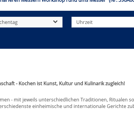
chärferen Messern Workshop rund ums Messer" (Nr. 390A00
chentag
Uhrzeit
chaft - Kochen ist Kunst, Kultur und Kulinarik zugleich!
 - mit jeweils unterschiedlichen Traditionen, Ritualen so
erschiedenste einheimische und internationale Gerichte zub