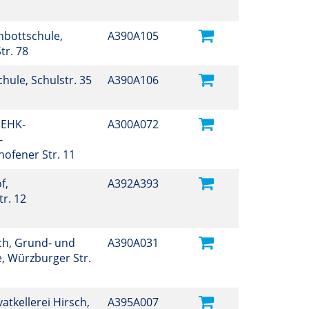
hbottschule,
A390A105
tr. 78
Schule, Schulstr. 35
A390A106
 EHK-
A300A072
-
hofener Str. 11
f,
A392A393
r. 12
h, Grund- und
A390A031
, Würzburger Str.
vatkellerei Hirsch,
A395A007