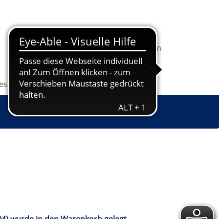
In
1
Ihrem
Information
Programm
Warenkorb
befindet
sich
les
Grundbildung
Jugendkunstschule
1
Kurs