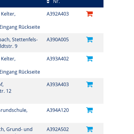
Nr.
 Kelter,
A392A403
, Eingang Rückseite
ch, Stettenfels-
A390A005
ldtstr. 9
 Kelter,
A393A402
, Eingang Rückseite
f,
A393A403
r. 12
Grundschule,
A394A120
h, Grund- und
A392A502