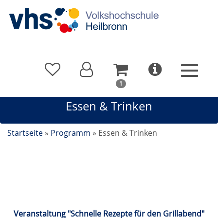
In
1
Ihrem
Essen & Trinken
Warenkorb
befindet
sich
Startseite
»
Programm
»
Essen & Trinken
1
Kurs
Essen & Trinken
Veranstaltung "Schnelle Rezepte für den Grillabend"