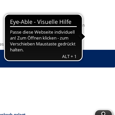
In
1
Ihrem
Information
Programm
Warenkorb
befindet
sich
les
Grundbildung
Jugendkunstschule
1
Kurs