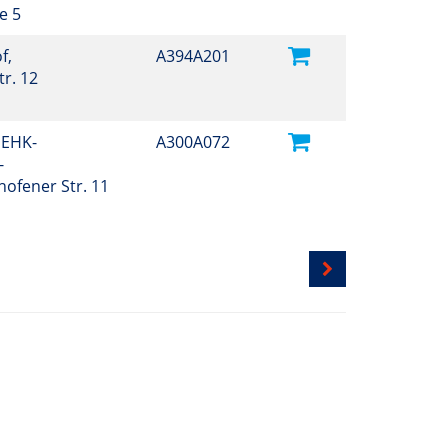
e 5
f,
A394A201
r. 12
 EHK-
A300A072
-
hofener Str. 11