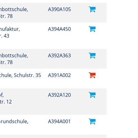
hbottschule,
A390A105
tr. 78
ufaktur,
A394A450
. 43
hbottschule,
A392A363
tr. 78
Schule, Schulstr. 35
A391A002
f,
A392A120
r. 12
Grundschule,
A394A001