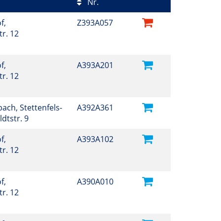
Nr.
f,
Z393A057
r. 12
f,
A393A201
r. 12
ch, Stettenfels-
A392A361
ldtstr. 9
f,
A393A102
r. 12
f,
A390A010
r. 12