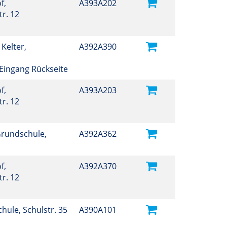
f,
A393A202
r. 12
 Kelter,
A392A390
, Eingang Rückseite
f,
A393A203
r. 12
Grundschule,
A392A362
f,
A392A370
r. 12
Schule, Schulstr. 35
A390A101