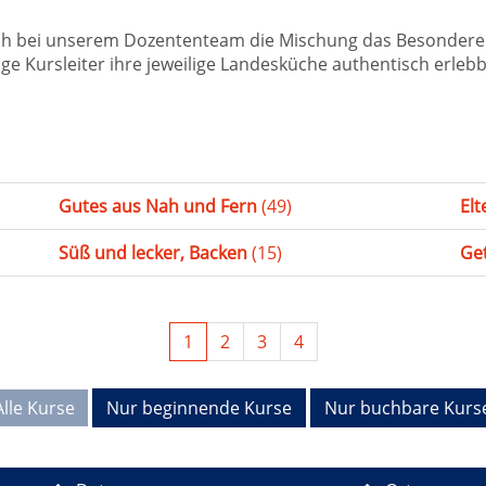
ch bei unserem Dozententeam die Mischung das Besondere 
 Kursleiter ihre jeweilige Landesküche authentisch erlebb
Gutes aus Nah und Fern
(49)
El
Süß und lecker, Backen
(15)
Ge
1
2
3
4
Alle Kurse
Nur beginnende Kurse
Nur buchbare Kurs