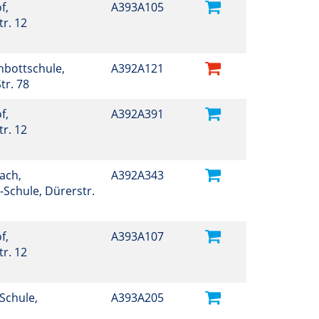
f,
A393A105
r. 12
hbottschule,
A392A121
tr. 78
f,
A392A391
r. 12
ach,
A392A343
-Schule, Dürerstr.
f,
A393A107
r. 12
Schule,
A393A205