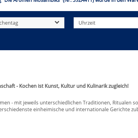
g "Die Aromen Mosambiks" (Nr. 392A411) wurde in den Ware
chentag
Uhrzeit
chaft - Kochen ist Kunst, Kultur und Kulinarik zugleich!
 - mit jeweils unterschiedlichen Traditionen, Ritualen so
erschiedenste einheimische und internationale Gerichte zub