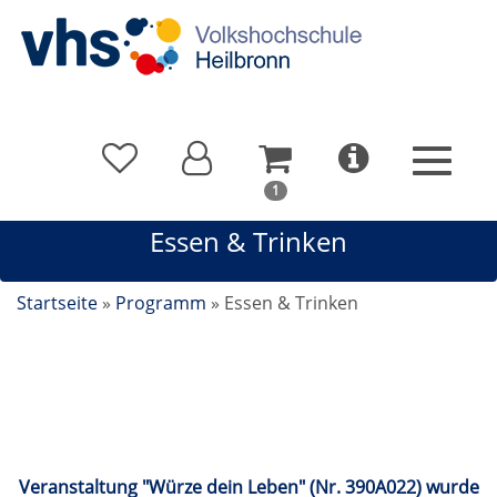
In
1
Ihrem
Essen & Trinken
Warenkorb
befindet
sich
Startseite
»
Programm
»
Essen & Trinken
1
Kurs
Essen & Trinken
Veranstaltung "Würze dein Leben" (Nr. 390A022) wurde