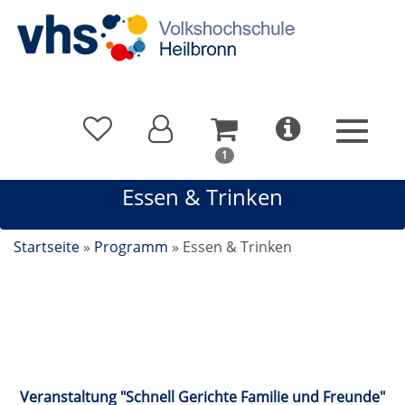
In
1
Ihrem
Essen & Trinken
Warenkorb
befindet
sich
Startseite
»
Programm
»
Essen & Trinken
1
Kurs
Essen & Trinken
Veranstaltung "Schnell Gerichte Familie und Freunde"