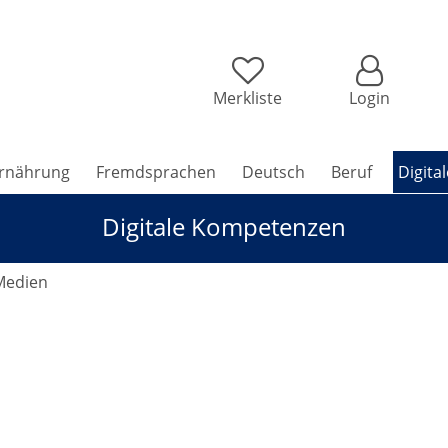
Merkliste
Login
rnährung
Fremdsprachen
Deutsch
Beruf
Digita
Digitale Kompetenzen
 Medien
 lernen in nur 2 x 2 Stunden