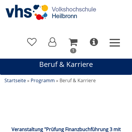
In
1
Ihrem
Beruf & Karriere
Warenkorb
befindet
sich
Startseite
»
Programm
»
Beruf & Karriere
1
Kurs
Beruf & Karriere
Veranstaltung "Prüfung Finanzbuchführung 3 mit