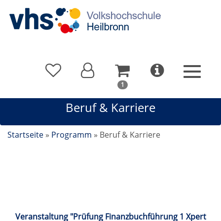
In
1
Ihrem
Beruf & Karriere
Warenkorb
befindet
sich
Startseite
»
Programm
»
Beruf & Karriere
1
Kurs
Beruf & Karriere
Veranstaltung "Prüfung Finanzbuchführung 1 Xpert