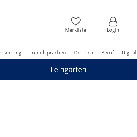
Merkliste
Login
rnährung
Fremdsprachen
Deutsch
Beruf
Digita
Leingarten
logische Landwirtschaft auf dem Leinhof erleben