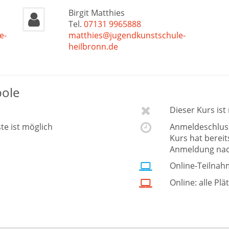
Birgit Matthies
Tel.
07131 9965888
e-
matthies@jugendkunstschule-
heilbronn.de
bole
Dieser Kurs is
ste ist möglich
Anmeldeschluss 
Kurs hat berei
Anmeldung nac
Online-Teilnah
Online: alle Plä