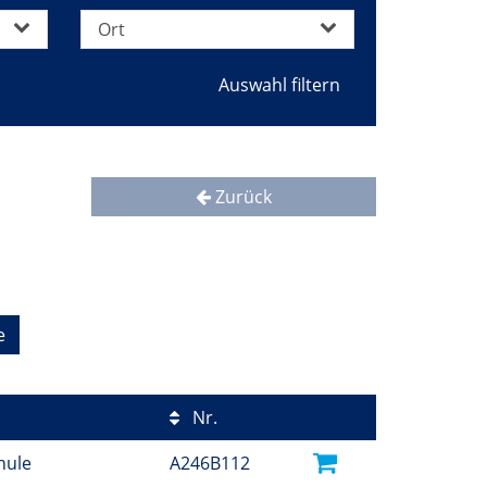
Ort
Zurück
e
Nr.
hule
A246B112