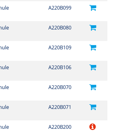
hule
A220B099
hule
A220B080
hule
A220B109
hule
A220B106
hule
A220B070
hule
A220B071
hule
A220B200