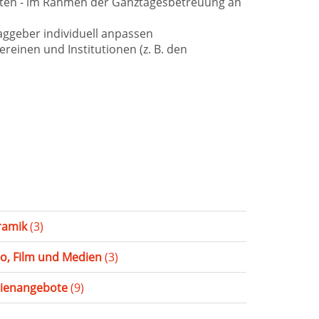
oten - im Rahmen der Ganztagesbetreuung an
ggeber individuell anpassen
einen und Institutionen (z. B. den
ramik
(3)
o, Film und Medien
(3)
rienangebote
(9)