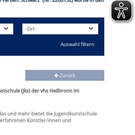
ne Farben: Schwarz" (Nr. 220B132) wurde in den
Ort
Zurück
stschule (jks) der vhs Heilbronn im
 das und mehr bietet die Jugendkunstschule
n erfahrenen Künstler/innen und