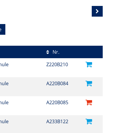
e
Nr.
hule
Z220B210
hule
A220B084
hule
A220B085
hule
A233B122