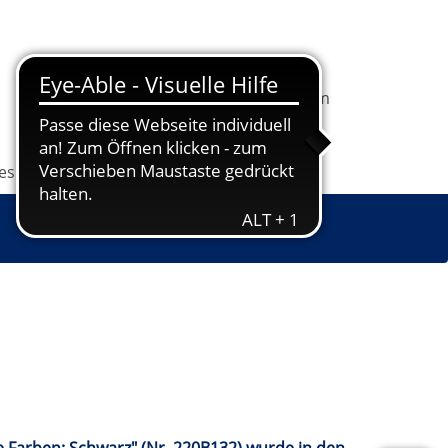
In
1
Ihrem
Information
Programm
Warenkorb
befindet
sich
les
Grundbildung
Jugendkunstschule
1
Kurs