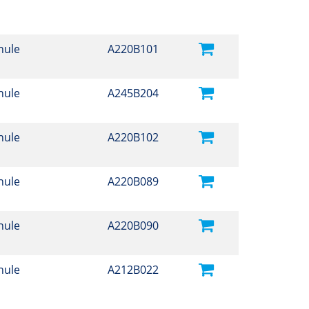
hule
A220B101
hule
A245B204
hule
A220B102
hule
A220B089
hule
A220B090
hule
A212B022