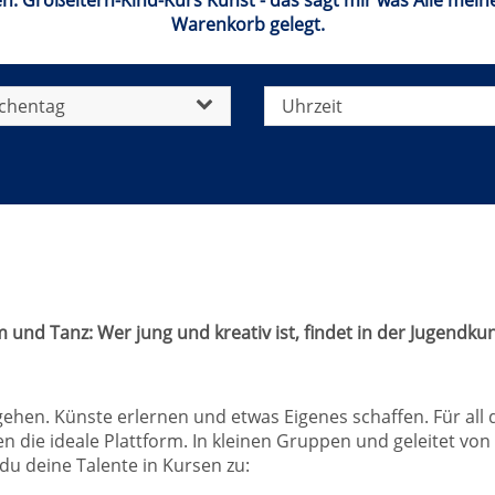
hren: Großeltern-Kind-Kurs Kunst - das sagt mir was Alle mei
Warenkorb gelegt.
chentag
Uhrzeit
und Tanz: Wer jung und kreativ ist, findet in der Jugendkun
 gehen. Künste erlernen und etwas Eigenes schaffen. Für all
 die ideale Plattform. In kleinen Gruppen und geleitet vo
u deine Talente in Kursen zu: