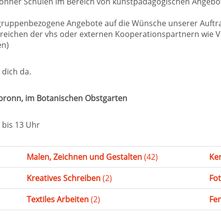
ronner Schulen im Bereich von kunstpädagogischen Angeb
gruppenbezogene Angebote auf die Wünsche unserer Auftra
reichen der vhs oder externen Kooperationspartnern wie Ver
en)
 dich da.
lbronn, im Botanischen Obstgarten
 bis 13 Uhr
Malen, Zeichnen und Gestalten
(42)
Ke
Kreatives Schreiben
(2)
Fot
Textiles Arbeiten
(2)
Fe