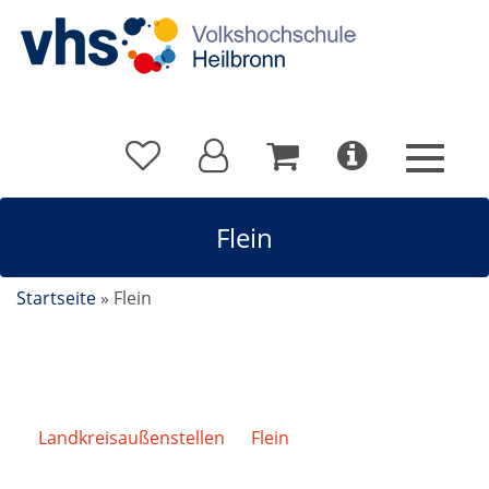
Flein
Startseite
»
Flein
Landkreisaußenstellen
/
Flein
/
Flamenco-Tanz -
für Beginnende + Fortgeschrittene (Sommer-vhs)