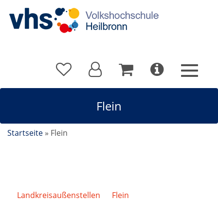
Flein
Startseite
»
Flein
Landkreisaußenstellen
/
Flein
/
Bodyworkout mit
Stretch und Relax