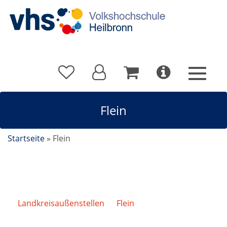
Flein
Startseite
»
Flein
Landkreisaußenstellen
/
Flein
/
Rückengesundheit
mit Entspannung