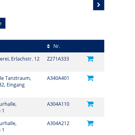
e
Nr.
erei, Erlachstr. 12
Z271A333
ule Tanztraum,
A340A401
32, Eingang
turhalle,
A304A110
e 1
turhalle,
A304A212
e 1