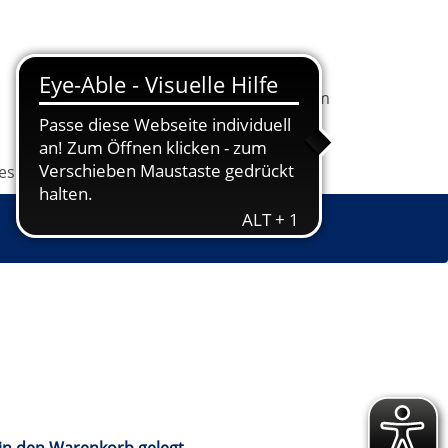
In
1
Ihrem
Information
Programm
Warenkorb
befindet
sich
les
Grundbildung
Jugendkunstschule
1
Kurs