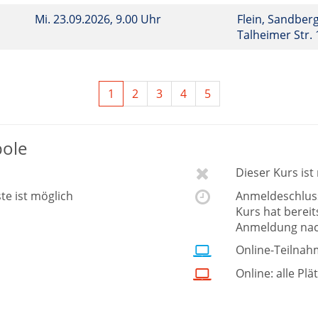
Mi.
23.09.2026, 9.00 Uhr
Flein, Sandberg
Talheimer Str.
1
2
3
4
5
bole
Dieser Kurs is
ste ist möglich
Anmeldeschluss 
Kurs hat berei
Anmeldung nac
Online-Teilnah
Online: alle Plä