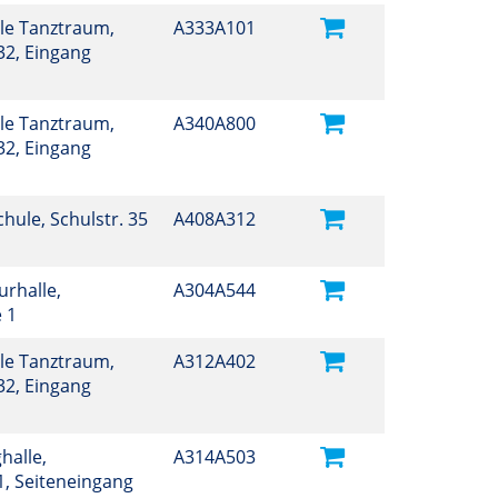
ule Tanztraum,
A333A101
32, Eingang
ule Tanztraum,
A340A800
32, Eingang
Schule, Schulstr. 35
A408A312
turhalle,
A304A544
e 1
ule Tanztraum,
A312A402
32, Eingang
halle,
A314A503
 1, Seiteneingang