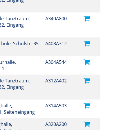
32, Eingang
ule Tanztraum,
A340A800
32, Eingang
Schule, Schulstr. 35
A408A312
turhalle,
A304A544
e 1
ule Tanztraum,
A312A402
32, Eingang
halle,
A314A503
 1, Seiteneingang
halle,
A320A200