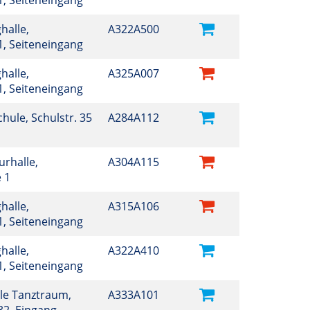
 1, Seiteneingang
halle,
A322A500
 1, Seiteneingang
halle,
A325A007
 1, Seiteneingang
Schule, Schulstr. 35
A284A112
turhalle,
A304A115
e 1
halle,
A315A106
 1, Seiteneingang
halle,
A322A410
 1, Seiteneingang
ule Tanztraum,
A333A101