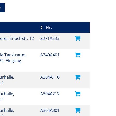
e
Nr.
erei, Erlachstr. 12
Z271A333
ule Tanztraum,
A340A401
32, Eingang
turhalle,
A304A110
e 1
turhalle,
A304A212
e 1
turhalle,
A304A301