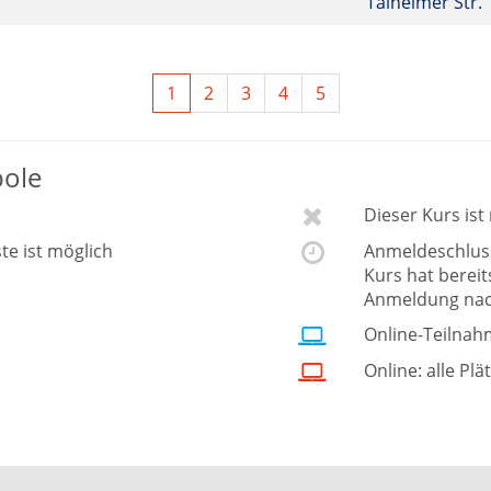
Talheimer Str.
1
2
3
4
5
bole
Dieser Kurs is
ste ist möglich
Anmeldeschluss 
Kurs hat berei
Anmeldung nac
Online-Teilnah
Online: alle Plä