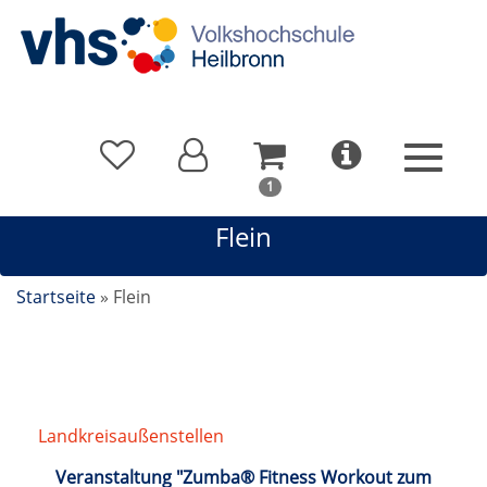
In
1
Ihrem
Flein
Warenkorb
befindet
sich
Startseite
»
Flein
1
Kurs
Landkreisaußenstellen
/
Flein
Veranstaltung "Zumba® Fitness Workout zum