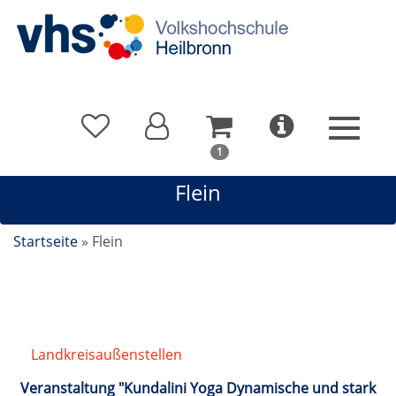
In
1
Ihrem
Flein
Warenkorb
befindet
sich
Startseite
»
Flein
1
Kurs
Landkreisaußenstellen
/
Flein
Veranstaltung "Kundalini Yoga Dynamische und stark