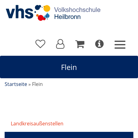
Flein
Startseite
»
Flein
Landkreisaußenstellen
/
Flein