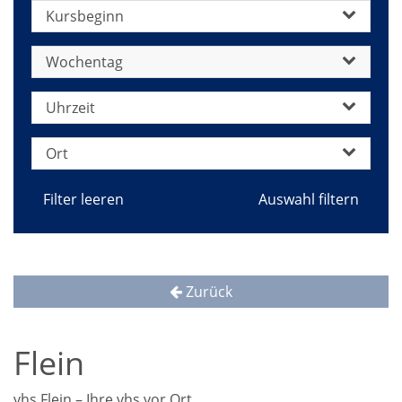
Kursbeginn
Wochentag
Uhrzeit
Ort
Filter leeren
Zurück
Flein
vhs Flein – Ihre vhs vor Ort