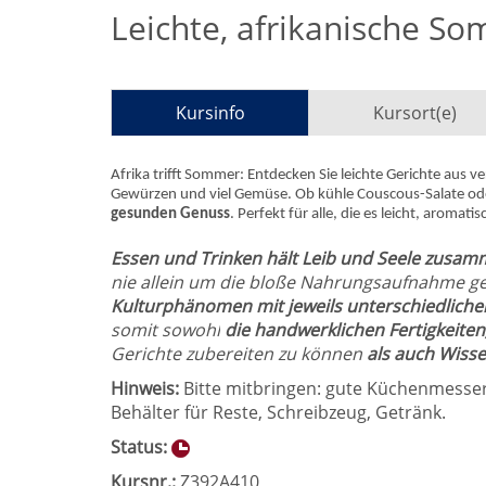
Leichte, afrikanische S
Kursinfo
Kursort(e)
Afrika trifft Sommer: Entdecken Sie leichte Gerichte aus 
Gewürzen und viel Gemüse. Ob kühle Couscous-Salate oder
gesunden Genuss
. Perfekt für alle, die es leicht, aromat
Essen und Trinken hält Leib und Seele zusa
nie allein um die bloße Nahrungsaufnahme geh
Kulturphänomen mit jeweils unterschiedlichen
somit sowohl
die handwerklichen Fertigkeiten
Gerichte zubereiten zu können
als auch Wiss
Hinweis:
Bitte mitbringen: gute Küchenmesser 
Behälter für Reste, Schreibzeug, Getränk.
Status:
Kursnr.:
Z392A410